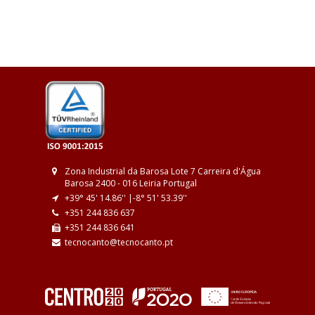
Zona Industrial da Barosa
Lote 7
Carreira d'Água
Barosa
2400 - 016 Leiria
Portugal
+39° 45' 14.86'' |
-8° 51' 53.39''
+351 244 836 637
+351 244 836 641
tecnocanto@tecnocanto.pt