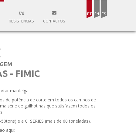
PT
EN
ES
RESISTÊNCIAS
CONTACTOS
AGEM
S - FIMIC
ortar manteiga
os de potência de corte em todos os campos de
uma série de guilhotinas que satisfazem todos os
s.
-50tons) e a C SERIES (mais de 60 toneladas).
ão aqui: